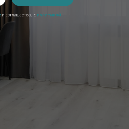
х
и соглашаетесь c
политикой