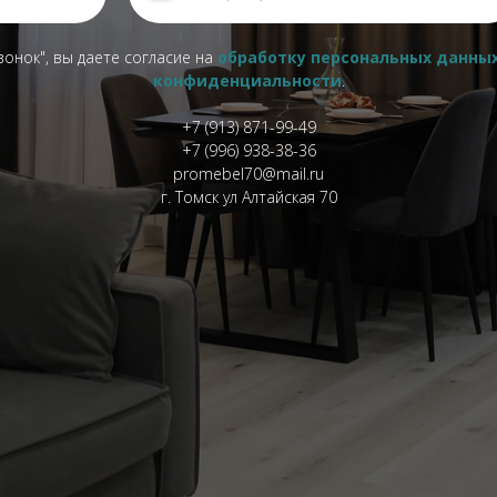
вонок", вы даете согласие на
обработку персональных данны
конфиденциальности
.
+7 (913) 871-99-49
+7 (996) 938-38-36
promebel70@mail.ru
г. Томск ул Алтайская 70